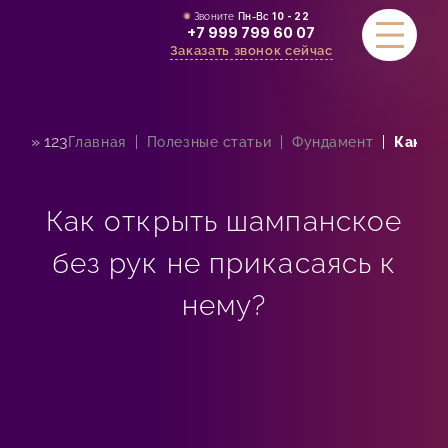
Звоните
Пн-Вс
10 - 22
+7 999 799 60 07
Заказать звонок сейчас
» 123
Главная
Полезные статьи
Фундамент
Как от
УСЛУГИ
АКЦИИ
Как открыть шампанское
СТОИМОСТЬ
без рук не прикасаясь к
СЕРТИФИКАТЫ
нему?
ОТЗЫВЫ
КОНТАКТЫ