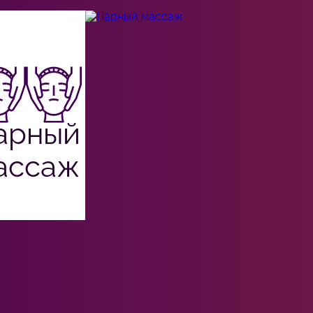
арный
ассаж