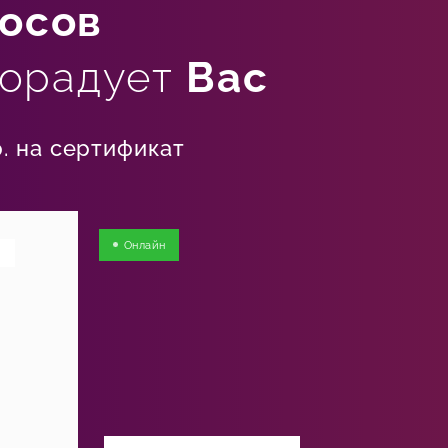
росов
порадует
Вас
. на сертификат
Онлайн