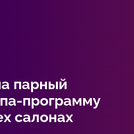
на парный
спа-программу
ех салонах