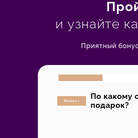
Прой
и узнайте к
Приятный бонус
По какому 
Вопрос 1
подарок?