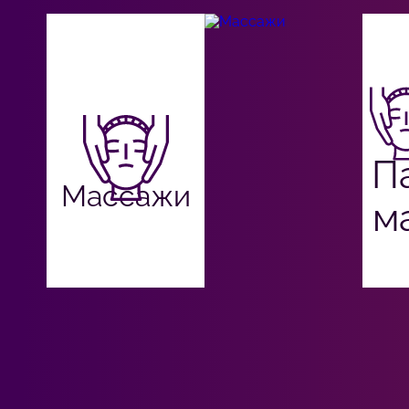
П
Массажи
м