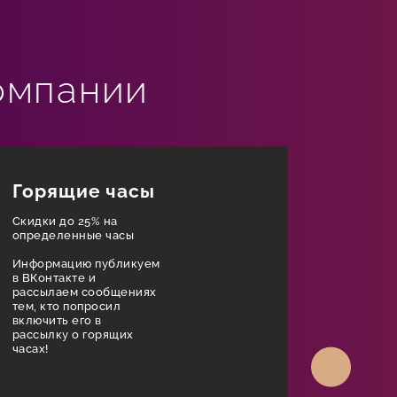
омпании
Горящие часы
Скид
сотр
Скидки до 25% на
сопр
определенные часы
родс
Информацию публикуем
ПСБ
в ВКонтакте и
рассылаем сообщениях
тем, кто попросил
Скидка 2
включить его в
услуги
рассылку о горящих
часах!
Скидка 
распрос
сертифи
Скидка