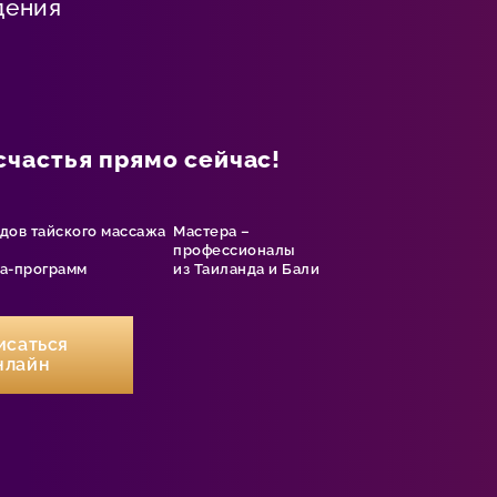
дения
счастья прямо сейчас!
идов тайского массажа
Мастера –
профессионалы
па-программ
из Таиланда и Бали
исаться
нлайн