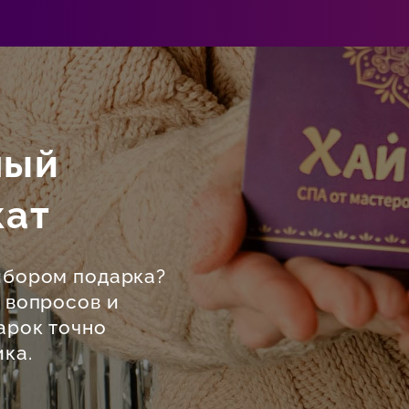
ный
кат
ыбором подарка?
4 вопросов и
арок точно
ка.