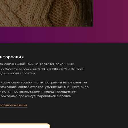
нформация
па-салоны «Хай Тай» не являются лечебными
чреждением, представленные в них услуги не носят
едицинский характер.
айские спа-массажи и спа-программы направлены на
елаксацию, снятие стресса, улучшение внешнего вида.
меются противопоказания, перед посещением
еобходимо проконсультироваться с врачом.
ротивопоказания