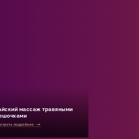
и
айский массаж травяными
ешочками
отреть подробнее