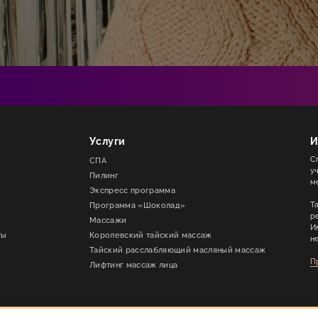
Услуги
И
С
СПА
у
Пилинг
м
Экспресс программа
Т
Программа «Шоколад»
р
Массажи
И
ты
Королевский тайский массаж
н
Тайский расслабляющий масляный массаж
П
Лифтинг массаж лица