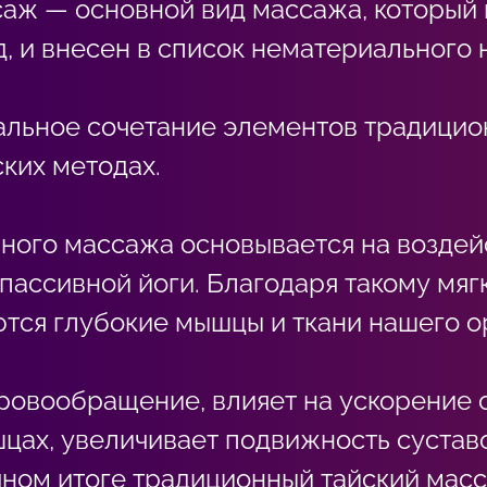
аж — основной вид массажа, который 
д, и внесен в список нематериальног
альное сочетание элементов традицион
ских методах.
нного массажа основывается на воздей
 пассивной йоги. Благодаря такому мяг
тся глубокие мышцы и ткани нашего о
ровообращение, влияет на ускорение 
шцах, увеличивает подвижность сустав
чном итоге традиционный тайский мас