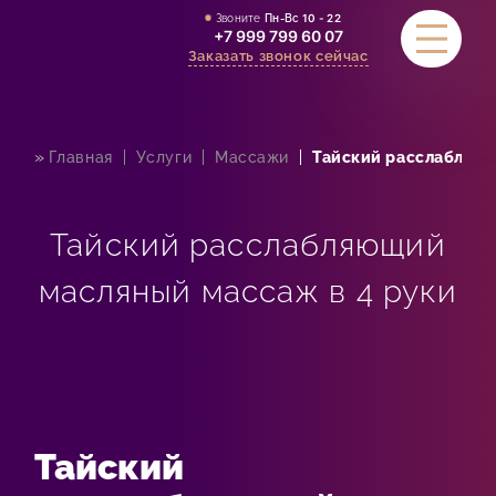
Звоните
Пн-Вс
10 - 22
+7 999 799 60 07
Заказать звонок сейчас
»
Главная
Услуги
Массажи
Тайский расслабляющ
УСЛУГИ
АКЦИИ
Тайский расслабляющий
СТОИМОСТЬ
масляный массаж в 4 руки
СЕРТИФИКАТЫ
ОТЗЫВЫ
КОНТАКТЫ
Тайский